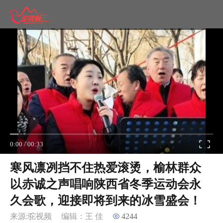
0:00
/
00:33
寒风凛冽挡不住热爱滚烫，榆林群众
以赤诚之声唱响陕西省冬季运动会永
久会歌，迎接即将到来的冰雪盛会！
来源:驼视频
编辑：王 佳
4244