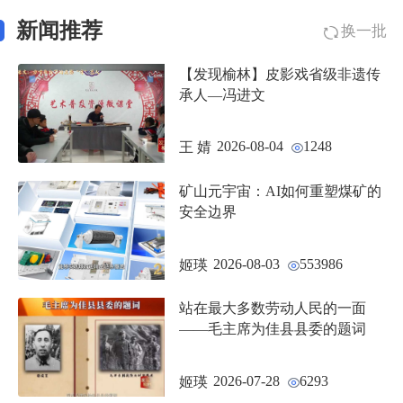
新闻推荐
换一批
【发现榆林】皮影戏省级非遗传
承人—冯进文
2026-08-04
1248
王 婧
矿山元宇宙：AI如何重塑煤矿的
安全边界
2026-08-03
553986
姬瑛
站在最大多数劳动人民的一面
——毛主席为佳县县委的题词
2026-07-28
6293
姬瑛